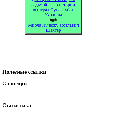
седьмой раз в истории
выиграл Суперкубок
Украины
###
Мирча Луческу возглавил
Шахтер
Полезные ссылки
Спонсоры
Статистика