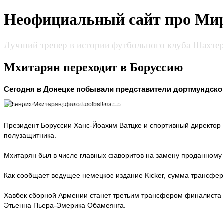
Неофициальный сайт про Мир
Лучший тренер в истории футбольного клуба Шахтер
Мхитарян переходит в Боруссию
Сегодня в Донецке побывали представители дортмундског
ГЕНРИХ МХИТАРЯН, ФОТО FOOTBALL.UA05 ИЮЛЯ 2013, 21:25
Президент Боруссии Ханс-Йоахим Ватцке и спортивный директор 
полузащитника.
Мхитарян был в числе главных фаворитов на замену проданному
Как сообщает ведущее немецкое издание Kicker, сумма трансфера
Хавбек сборной Армении станет третьим трансфером финалиста 
Этьенна Пьера-Эмерика Обамеянга.