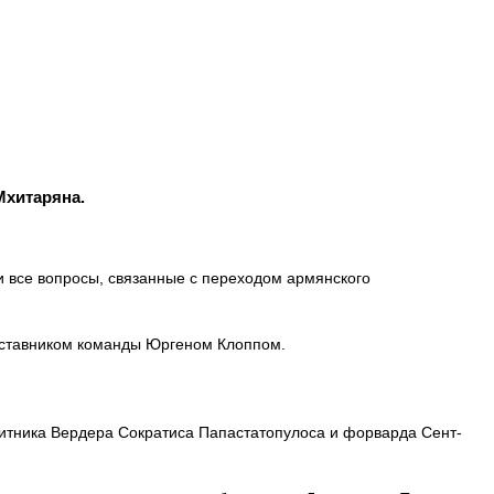
Мхитаряна.
и все вопросы, связанные с переходом армянского
аставником команды Юргеном Клоппом.
итника Вердера Сократиса Папастатопулоса и форварда Сент-