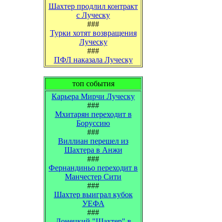
Шахтер продлил контракт
с Луческу
###
Турки хотят возвращения
Луческу
###
ПФЛ наказала Луческу
топ события
Карьера Мирчи Луческу
###
Мхитарян переходит в
Боруссию
###
Виллиан перешел из
Шахтера в Анжи
###
Фернандиньо переходит в
Манчестер Сити
###
Шахтер выиграл кубок
УЕФА
###
Донецкий "Шахтер" в