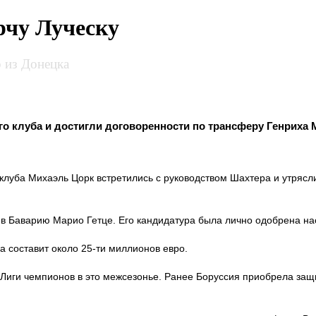
чу Луческу
 из Донецка
о клуба и достигли договоренности по трансферу Генриха 
клуба Михаэль Цорк встретились с руководством Шахтера и утрясл
 в Баварию Марио Гетце. Его кандидатура была лично одобрена н
 составит около 25-ти миллионов евро.
Лиги чемпионов в это межсезонье. Ранее Боруссия приобрела защ