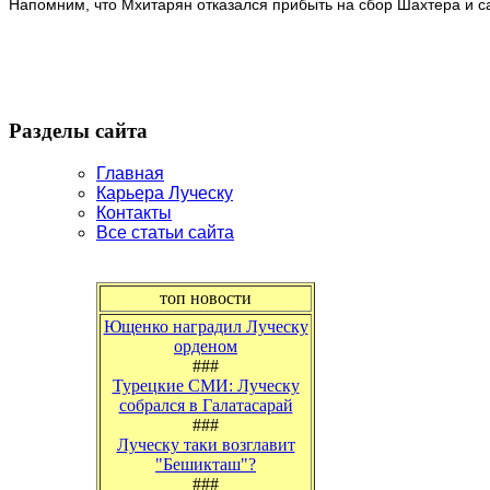
Напомним, что Мхитарян отказался прибыть на сбор Шахтера и с
Разделы сайта
Главная
Карьера Луческу
Контакты
Все статьи сайта
топ новости
Ющенко наградил Луческу
орденом
###
Турецкие СМИ: Луческу
собрался в Галатасарай
###
Луческу таки возглавит
"Бешикташ"?
###