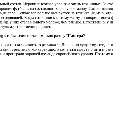
льный состав. Игроки высокого уровня и очень техничные. За сч
хорошие футболисты составляют хорошую команду. Самое главное 
ь Днепра. Сейчас все больше базируется на технике. Думаю, что 
сегодняшней. Когда готовились к этому матчу, я говорил своим ф
нда у них стала намного моложе, чем раньше. Естественно, у ни
зультат, естественно, придет.
ру, чтобы этим составом выиграть у Шахтера?
ера и ждать какого-то результата. Днепр, по существу, создает 
оставили реальную конкуренцию. Результаты могут прийти и раньш
Они проиграли хорошей команде европейского уровня. Поэтому н