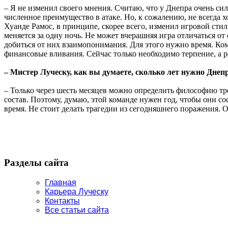
– Я не изменил своего мнения. Считаю, что у Днепра очень си
численное преимущество в атаке. Но, к сожалению, не всегда 
Хуанде Рамос, в принципе, скорее всего, изменил игровой стил
меняется за одну ночь. Не может вчерашняя игра отличаться от 
добиться от них взаимопонимания. Для этого нужно время. Кома
финансовые вливания. Сейчас только необходимо терпение, а ре
– Мистер Луческу, как вы думаете, сколько лет нужно Днеп
– Только через шесть месяцев можно определить философию трен
состав. Поэтому, думаю, этой команде нужен год, чтобы они с
время. Не стоит делать трагедии из сегодняшнего поражения. 
Разделы сайта
Главная
Карьера Луческу
Контакты
Все статьи сайта