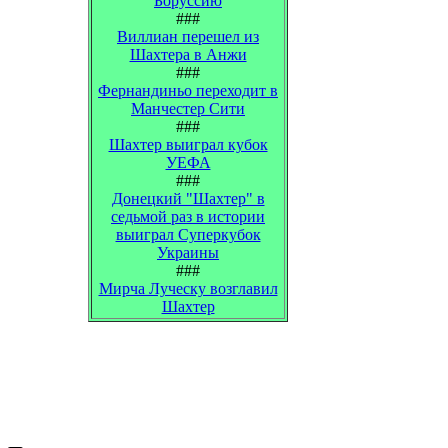
Боруссию
###
Виллиан перешел из
Шахтера в Анжи
###
Фернандиньо переходит в
Манчестер Сити
###
Шахтер выиграл кубок
УЕФА
###
Донецкий "Шахтер" в
седьмой раз в истории
выиграл Суперкубок
Украины
###
Мирча Луческу возглавил
Шахтер