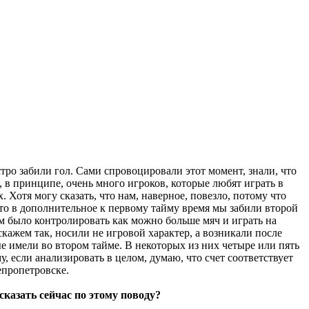
ро забили гол. Сами спровоцировали этот момент, знали, что
, в принципе, очень много игроков, которые любят играть в
 Хотя могу сказать, что нам, наверное, повезло, потому что
то в дополнительное к первому тайму время мы забили второй
м было контролировать как можно больше мяч и играть на
скажем так, носили не игровой характер, а возникали после
 имели во втором тайме. В некоторых из них четыре или пять
если анализировать в целом, думаю, что счет соответствует
епропетровске.
казать сейчас по этому поводу?