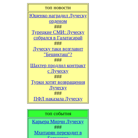
топ новости
Ющенко наградил Луческу
орденом
###
Турецкие СМИ: Луческу
собрался в Галатасарай
###
Луческу таки возглавит
"Бешикташ"?
###
Шахтер продлил контракт
с Луческу
###
Турки хотят возвращения
Луческу
###
ПФЛ наказала Луческу
топ события
Карьера Мирчи Луческу
###
Мхитарян переходит в