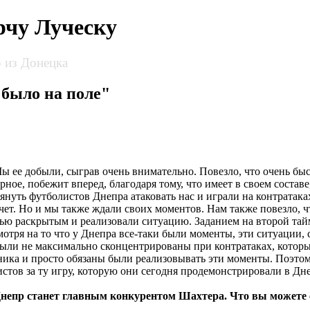
чу Луческу
 из Донецка
 было на поле"
ее добыли, сыграв очень внимательно. Повезло, что очень быст
ое, побежит вперед, благодаря тому, что имеет в своем составе
нуть футболистов Днепра атаковать нас и играли на контратаках.
ет. Но и мы также ждали своих моментов. Нам также повезло, ч
тью раскрытым и реализовали ситуацию. Заданием на второй тай
мотря на то что у Днепра все-таки были моменты, эти ситуации, 
ыли не максимально сконцентрированы при контратаках, которые
ка и просто обязаны были реализовывать эти моменты. Поэтому, 
истов за ту игру, которую они сегодня продемонстрировали в Дн
Днепр станет главным конкурентом Шахтера. Что вы можете с