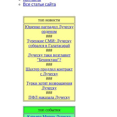
Все статьи сайта
топ новости
Ющенко наградил Луческу
орденом
###
Турецкие СМИ: Луческу
собрался в Галатасарай
###
Луческу таки возглавит
"Бешикташ"?
###
Шахтер продлил контракт
с Луческу
###
Турки хотят возвращения
Луческу
###
ПФЛ наказала Луческу
топ события
Карьера Мирчи Луческу