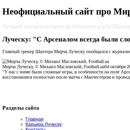
Неофициальный сайт про Мир
Лучший тренер в истории футбольного клуба Шахтер
Луческу: "С Арсеналом всегда были с
Главный тренер Шахтера Мирча Луческу пообщался с журналис
Мирча Луческу, © Михаил Масловский, Football.ua
04 октября 2
"У нас с ними были сложные игры, в особенности на поле Арсе
восстановимся полностью после матча с Манчестером и провед
Разделы сайта
Главная
Карьера Луческу
Контакты