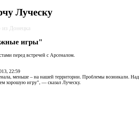
чу Луческу
 из Донецка
ложные игры"
тами перед встречей с Арсеналом.
013, 22:59
нала, меньше – на нашей территории. Проблемы возникали. Наде
ем хорошую игру", — сказал Луческу.