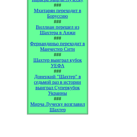
###
Мхитарян переходит в
Боруссию
###
Виллиан перешел из
Шахтера в Анжи
###
Фернандиньо переходит в
Манчестер Сити
###
Шахтер выиграл кубок
УЕФА
###
Донецкий "Шахтер" в
седьмой раз в истории
выиграл Суперкубок
Украины
###
Мирча Луческу возглавил
Шахтер